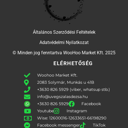
Általános Szerződési Feltételek
Adatvédelmi Nyilatkozat
© Minden jog fenntartva WooHoo Market Kft. 2025
ELÉRHETŐSÉG
Woohoo Market Kft.
2083 Solymár, Munkás u 41B
+3630 826 5929 (viber, whatsup stb.)
info@uvegszalasdezsa.hu
+3630 826 5929
Facebook
Youtube
Instagram
Wise: 12600016-12633651-66198290
Facebook messenger
TikTok