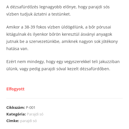
A dézsafürdőzés legnagyobb előnye, hogy parajdi sós
vízben tudjuk áztatni a testünket.
Amikor a 38-39 fokos vízben üldögélünk, a bőr pórusai
kitágulnak és ilyenkor bőrön keresztül ásványi anyagok
jutnak be a szervezetünkbe, amiknek nagyon sok jótékony
hatása van.
Ezért nem mindegy, hogy egy vegyszerekkel teli jakuzziban
ülünk, vagy pedig parajdi sóval kezelt dézsafürdőben.
Elfogyott
Cikkszám:
P-001
Kategória:
Parajdi só
Címke:
parajdi só