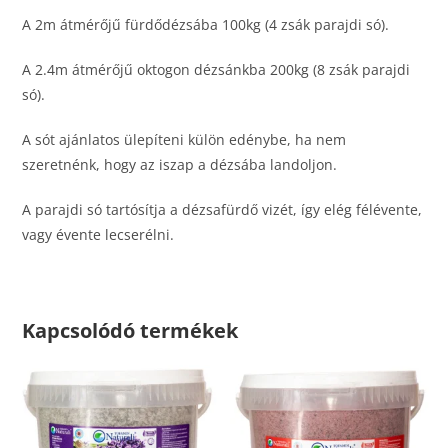
A 2m átmérőjű fürdődézsába 100kg (4 zsák parajdi só).
A 2.4m átmérőjű oktogon dézsánkba 200kg (8 zsák parajdi
só).
A sót ajánlatos ülepíteni külön edénybe, ha nem
szeretnénk, hogy az iszap a dézsába landoljon.
A parajdi só tartósítja a dézsafürdő vizét, így elég félévente,
vagy évente lecserélni.
Kapcsolódó termékek