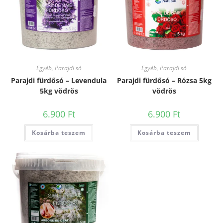
Egyéb
,
Parajdi só
Egyéb
,
Parajdi só
Parajdi fürdősó – Levendula
Parajdi fürdősó – Rózsa 5kg
5kg vödrös
vödrös
6.900
Ft
6.900
Ft
Kosárba teszem
Kosárba teszem