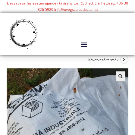
Dézsavásárlás esetén ajándék távirányítós RGB led. Elérhetőség: +36 30
826 5929 info@uvegszalasdezsa.hu
Következő termék