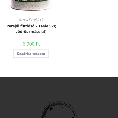
Egyéb
,
Parajdi só
Parajdi fürdősó – Teafa 5kg
vödrös (másolat)
6.900
Ft
Kosárba teszem