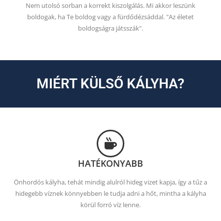
Nem utolsó sorban a korrekt kiszolgálás. Mi akkor leszünk
boldogak, ha Te boldog vagy a fürdődézsáddal. "Az életet
boldogságra játsszák".
MIÉRT KÜLSŐ KÁLYHA?
HATÉKONYABB
Önhordós kályha, tehát mindig alulról hideg vizet kapja, így a tűz a
hidegebb víznek könnyebben le tudja adni a hőt, mintha a kályha
körül forró víz lenne.