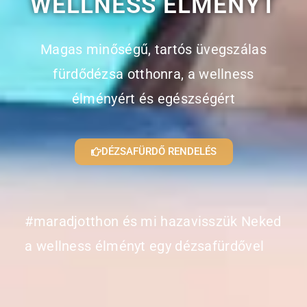
WELLNESS ÉLMÉNYT
Magas minőségű, tartós üvegszálas
fürdődézsa otthonra, a wellness
élményért és egészségért
DÉZSAFÜRDŐ RENDELÉS
#maradjotthon és mi hazavisszük Neked
a wellness élményt egy dézsafürdővel