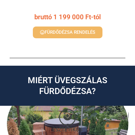
bruttó
1 199 000
Ft-tól
FÜRDŐDÉZSA RENDELÉS
MIÉRT ÜVEGSZÁLAS
FÜRDŐDÉZSA?
ESZTÉTIKUS