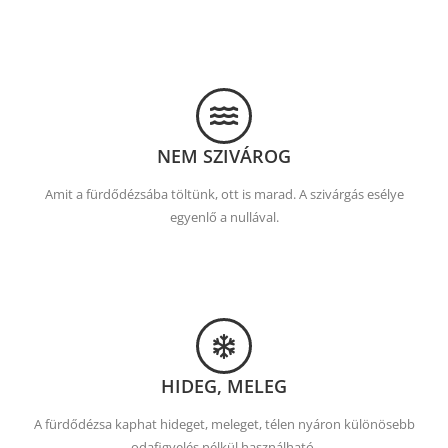
NEM SZIVÁROG
Amit a fürdődézsába töltünk, ott is marad. A szivárgás esélye
egyenlő a nullával.
HIDEG, MELEG
A fürdődézsa kaphat hideget, meleget, télen nyáron különösebb
odafigyelés nélkül használható.