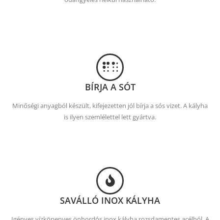
BÍRJA A SÓT
Minőségi anyagból készült, kifejezetten jól bírja a sós vizet. A kályha
is ilyen szemlélettel lett gyártva.
SAVÁLLÓ INOX KÁLYHA
Igényes vízköpenyes önhordós inox kályha rozsdamentes acélból. A