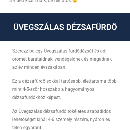
a video kicsit halk, de feliratos
ÜVEGSZÁLAS DÉZSAFÜRDŐ
Szerezz be egy Üvegszálas fürdődézsát és adj
örömet barátaidnak, vendégeidnek és magadnak
az év minden évszakában.
Ez a dézsafürdő sokkal tartósabb, élettartama több
mint 4-5-ször hosszabb a hagyományos
dézsafürdőkhöz képest.
Az Üvegszálas dézsafürdő tökéletes szabadidős
lehetőséget kinál 4-6 személy részére, nyáron és
télen egyaránt.