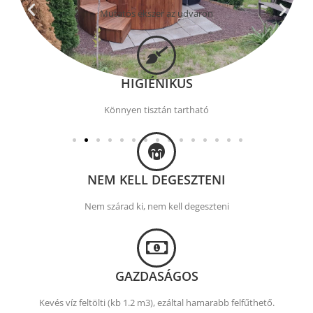
Mutatós ékszer az udvaron
HIGIÉNIKUS
Könnyen tisztán tartható
NEM KELL DEGESZTENI
Nem szárad ki, nem kell degeszteni
GAZDASÁGOS
Kevés víz feltölti (kb 1.2 m3), ezáltal hamarabb felfűthető.