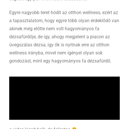
Egyre nagyobb teret hódít az otthon wellness, ezért az
a tapasztalatom, hogy egyre több olyan érdeklődő van
akinek még előtte nem volt hagyományos fa
dézsafürdője, de így, ahogy megjelent a piacon az
üvegszálas dézsa, így ők is nyitnak erre az otthon
wellness irányba, mivel nem ígényel olyan sok
gondozást, mint egy hagyományos fa dézsafürdő.