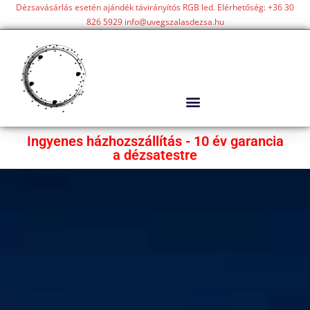
Dézsavásárlás esetén ajándék távirányítós RGB led. Elérhetőség: +36 30
826 5929 info@uvegszalasdezsa.hu
Ingyenes házhozszállítás - 10 év garancia
a dézsatestre