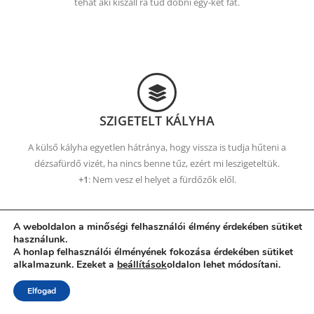
tehát aki kiszáll rá tud dobni egy-két fát.
SZIGETELT KÁLYHA
A külső kályha egyetlen hátránya, hogy vissza is tudja hűteni a
dézsafürdő vizét, ha nincs benne tűz, ezért mi leszigeteltük.
+1
: Nem vesz el helyet a fürdőzők elől.
A weboldalon a minőségi felhasználói élmény érdekében sütiket
használunk.
A honlap felhasználói élményének fokozása érdekében sütiket
alkalmazunk. Ezeket a
beállítások
oldalon lehet módosítani.
TOVÁBBI ÉRVEK MELLETTÜNK
Elfogad