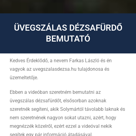
ÜVEGSZÁLAS DÉZSAFÜRDŐ
BEMUTATÓ
Kedves Érdeklődő, a nevem Farkas László és én
vagyok az uvegszalasdezsa.hu tulajdonosa és
üzemeltetője.
Ebben a videóban szeretném bemutatni az
üvegszálas dézsafürdőt, elsősorban azoknak
szeretnék segíteni, akik Solymártól távolabb laknak és
nem szeretnének nagyon sokat utazni, azért, hogy
megnézzék közelről, ezért ezzel a videóval nekik
segítek egy pár információ átadásával.