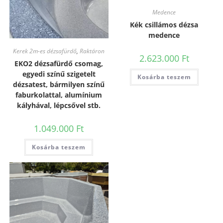
Medence
Kék csillámos dézsa
medence
Kerek 2m-es dézsafürdő
,
Raktáron
2.623.000
Ft
EKO2 dézsafürdő csomag,
egyedi színű szigetelt
Kosárba teszem
dézsatest, bármilyen színű
faburkolattal, alumínium
kályhával, lépcsővel stb.
1.049.000
Ft
Kosárba teszem