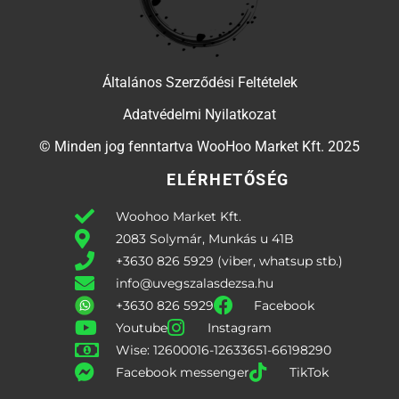
Általános Szerződési Feltételek
Adatvédelmi Nyilatkozat
© Minden jog fenntartva WooHoo Market Kft. 2025
ELÉRHETŐSÉG
Woohoo Market Kft.
2083 Solymár, Munkás u 41B
+3630 826 5929 (viber, whatsup stb.)
info@uvegszalasdezsa.hu
+3630 826 5929
Facebook
Youtube
Instagram
Wise: 12600016-12633651-66198290
Facebook messenger
TikTok