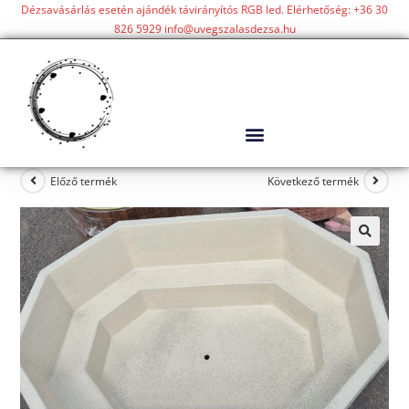
Dézsavásárlás esetén ajándék távirányítós RGB led. Elérhetőség: +36 30
826 5929 info@uvegszalasdezsa.hu
Előző termék
Következő termék