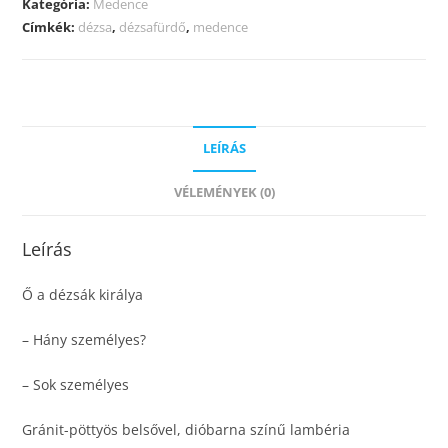
Kategória:
Medence
Címkék:
dézsa
,
dézsafürdő
,
medence
LEÍRÁS
VÉLEMÉNYEK (0)
Leírás
Ő a dézsák királya
– Hány személyes?
– Sok személyes
Gránit-pöttyös belsővel, dióbarna színű lambéria