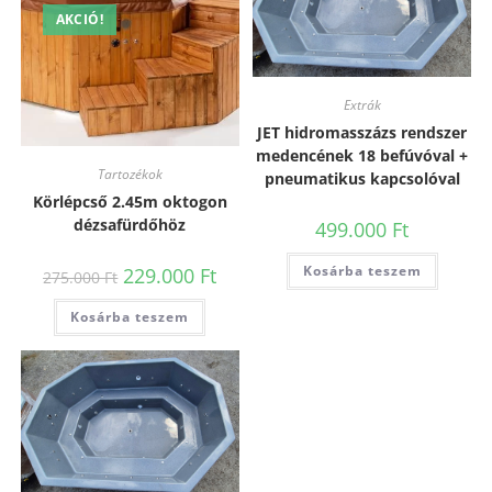
AKCIÓ!
Extrák
JET hidromasszázs rendszer
medencének 18 befúvóval +
Tartozékok
pneumatikus kapcsolóval
Körlépcső 2.45m oktogon
dézsafürdőhöz
499.000
Ft
Kosárba teszem
229.000
Ft
275.000
Ft
Kosárba teszem