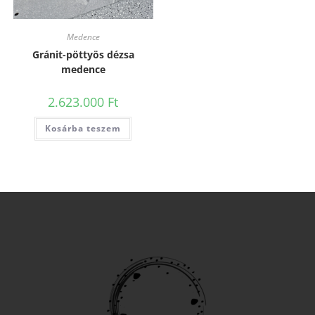
Medence
Gránit-pöttyös dézsa
medence
2.623.000
Ft
Kosárba teszem