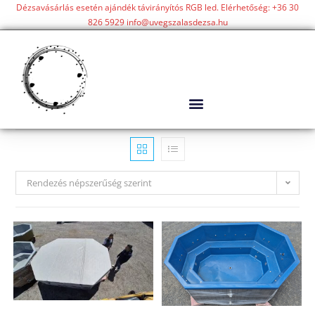
Dézsavásárlás esetén ajándék távirányítós RGB led. Elérhetőség: +36 30
826 5929 info@uvegszalasdezsa.hu
Rendezés népszerűség szerint