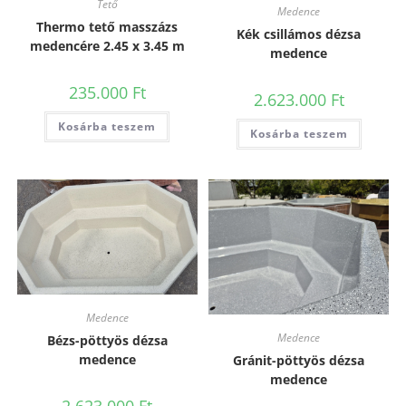
Tető
Medence
Thermo tető masszázs
Kék csillámos dézsa
medencére 2.45 x 3.45 m
medence
235.000
Ft
2.623.000
Ft
Kosárba teszem
Kosárba teszem
Medence
Medence
Bézs-pöttyös dézsa
medence
Gránit-pöttyös dézsa
medence