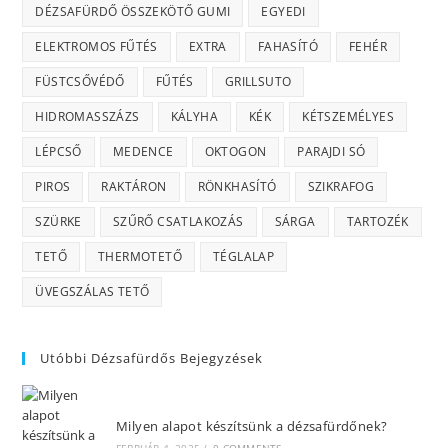
DÉZSAFÜRDŐ ÖSSZEKÖTŐ GUMI
EGYEDI
ELEKTROMOS FŰTÉS
EXTRA
FAHASÍTÓ
FEHÉR
FÜSTCSŐVÉDŐ
FŰTÉS
GRILLSUTO
HIDROMASSZÁZS
KÁLYHA
KÉK
KÉTSZEMÉLYES
LÉPCSŐ
MEDENCE
OKTOGON
PARAJDI SÓ
PIROS
RAKTÁRON
RÖNKHASÍTÓ
SZIKRAFOG
SZÜRKE
SZŰRŐ CSATLAKOZÁS
SÁRGA
TARTOZÉK
TETŐ
THERMOTETŐ
TÉGLALAP
ÜVEGSZÁLAS TETŐ
Utóbbi Dézsafürdős Bejegyzések
Milyen alapot készítsünk a dézsafürdőnek?
FEBRUÁR 4, 2025
/
0 COMMENTS