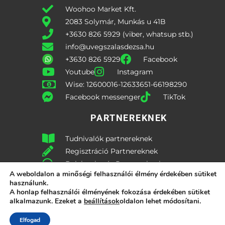
Woohoo Market Kft.
2083 Solymár, Munkás u 41B
+3630 826 5929 (viber, whatsup stb.)
info@uvegszalasdezsa.hu
+3630 826 5929
Facebook
Youtube
Instagram
Wise: 12600016-12633651-66198290
Facebook messenger
TikTok
PARTNEREKNEK
Tudnivalók partnereknek
Regisztráció Partnereknek
Bejelentkezés Partnereknek
A weboldalon a minőségi felhasználói élmény érdekében sütiket
Partner Profil
Partner Kijelentkezés
használunk.
Adatvédelmi nyilatkozat
A honlap felhasználói élményének fokozása érdekében sütiket
alkalmazunk. Ezeket a
beállítások
oldalon lehet módosítani.
Elfogad