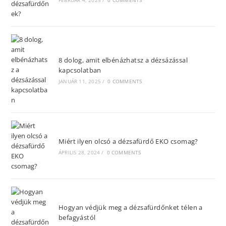
8 dolog, amit elbénázhatsz a dézsázással
kapcsolatban
JANUÁR 11, 2025
/
0 COMMENTS
Miért ilyen olcsó a dézsafürdő EKO csomag?
ÁPRILIS 28, 2024
/
0 COMMENTS
Hogyan védjük meg a dézsafürdőnket télen a
befagyástól