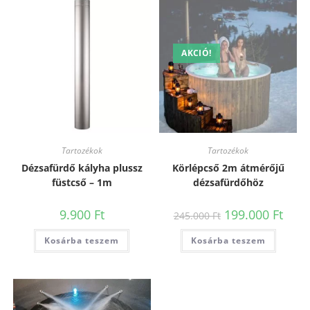
AKCIÓ!
Tartozékok
Tartozékok
Dézsafürdő kályha plussz
Körlépcső 2m átmérőjű
füstcső – 1m
dézsafürdőhöz
9.900
Ft
199.000
Ft
245.000
Ft
Kosárba teszem
Kosárba teszem