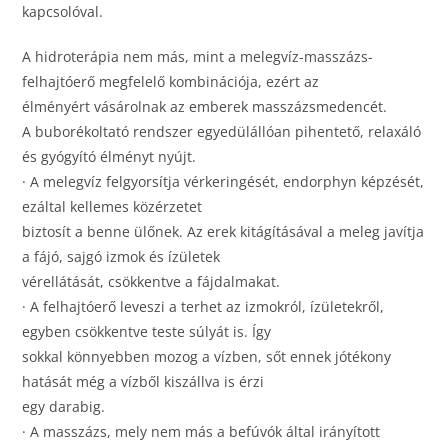
kapcsolóval.
A hidroterápia nem más, mint a melegvíz-masszázs-
felhajtóerő megfelelő kombinációja, ezért az
élményért vásárolnak az emberek masszázsmedencét.
A buborékoltató rendszer egyedülállóan pihentető, relaxáló
és gyógyító élményt nyújt.
· A melegvíz felgyorsítja vérkeringését, endorphyn képzését,
ezáltal kellemes közérzetet
biztosít a benne ülőnek. Az erek kitágításával a meleg javítja
a fájó, sajgó izmok és ízületek
vérellátását, csökkentve a fájdalmakat.
· A felhajtóerő leveszi a terhet az izmokról, ízületekről,
egyben csökkentve teste súlyát is. Így
sokkal könnyebben mozog a vízben, sőt ennek jótékony
hatását még a vízből kiszállva is érzi
egy darabig.
· A masszázs, mely nem más a befúvók által irányított