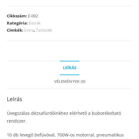
Cikkszám:
E-002
Kategória:
Extrák
Címkék:
Extra
,
Tartozék
LEÍRÁS
VÉLEMÉNYEK (0)
Leírás
Üvegszálas dézsafürdőinkhez elérhető a buborékoltató
rendszer.
10 db levegő befúvóval, 700W-os motorral, pneumatikus