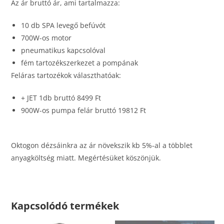
Az ár bruttó ár, ami tartalmazza:
10 db SPA levegő befúvót
700W-os motor
pneumatikus kapcsolóval
fém tartozékszerkezet a pompának
Feláras tartozékok választhatóak:
+ JET 1db bruttó 8499 Ft
900W-os pumpa felár bruttó 19812 Ft
Oktogon dézsáinkra az ár növekszik kb 5%-al a többlet
anyagköltség miatt. Megértésüket köszönjük.
Kapcsolódó termékek