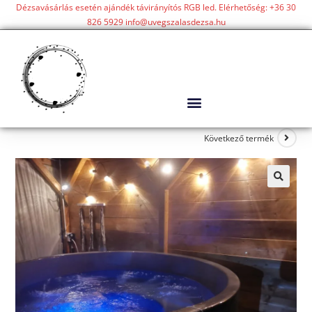
Dézsavásárlás esetén ajándék távirányítós RGB led. Elérhetőség: +36 30
826 5929 info@uvegszalasdezsa.hu
Következő termék