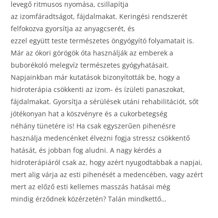
levegő ritmusos nyomása, csillapítja
az izomfáradtságot, fájdalmakat. Keringési rendszerét
felfokozva gyorsítja az anyagcserét, és
ezzel együtt teste természetes öngyógyító folyamatait is.
Már az ókori görögök óta használják az emberek a
buborékoló melegvíz természetes gyógyhatásait.
Napjainkban már kutatások bizonyították be, hogy a
hidroterápia csökkenti az izom- és ízületi panaszokat,
fájdalmakat. Gyorsítja a sérülések utáni rehabilitációt, sőt
jótékonyan hat a köszvényre és a cukorbetegség
néhány tünetére is! Ha csak egyszerűen pihenésre
használja medencénket élvezni fogja stressz csökkentő
hatását, és jobban fog aludni. A nagy kérdés a
hidroterápiáról csak az, hogy azért nyugodtabbak a napjai,
mert alig várja az esti pihenését a medencében, vagy azért
mert az előző esti kellemes masszás hatásai még
mindig érződnek közérzetén? Talán mindkettő…