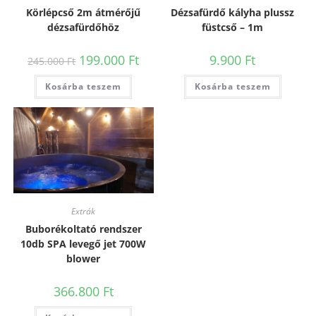
Körlépcső 2m átmérőjű
Dézsafürdő kályha plussz
dézsafürdőhöz
füstcső – 1m
199.000
Ft
9.900
Ft
245.000
Ft
Kosárba teszem
Kosárba teszem
Extrák
Buborékoltató rendszer
10db SPA levegő jet 700W
blower
366.800
Ft