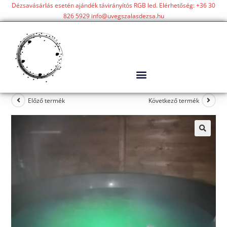
Dézsavásárlás esetén ajándék távirányítós RGB led. Elérhetőség: +36 30
826 5929 info@uvegszalasdezsa.hu
Előző termék
Következő termék