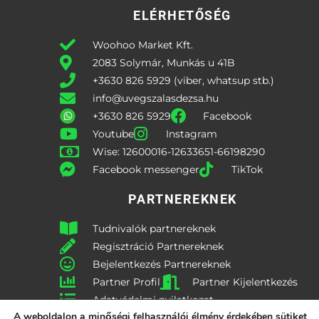
ELÉRHETŐSÉG
Woohoo Market Kft.
2083 Solymár, Munkás u 41B
+3630 826 5929 (viber, whatsup stb.)
info@uvegszalasdezsa.hu
+3630 826 5929
Facebook
Youtube
Instagram
Wise: 12600016-12633651-66198290
Facebook messenger
TikTok
PARTNEREKNEK
Tudnivalók partnereknek
Regisztráció Partnereknek
Bejelentkezés Partnereknek
Partner Profil
Partner Kijelentkezés
Adatvédelmi nyilatkozat
A weboldalon a minőségi felhasználói élmény érdekében sütiket