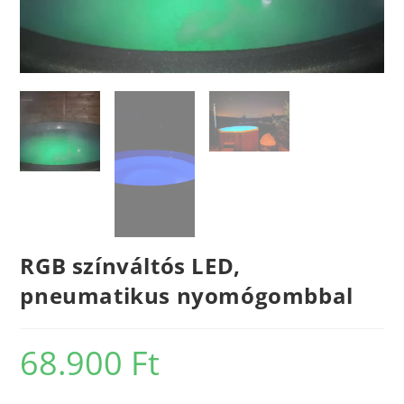
RGB színváltós LED,
pneumatikus nyomógombbal
68.900
Ft