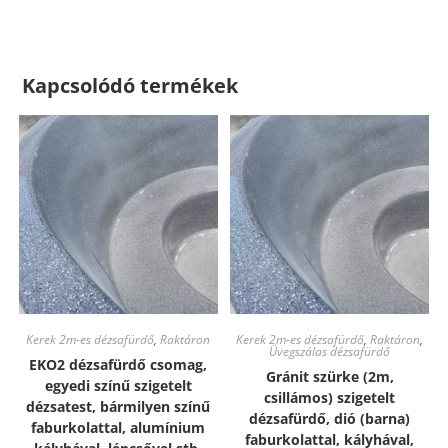
Kapcsolódó termékek
Kerek 2m-es dézsafürdő
,
Raktáron
Kerek 2m-es dézsafürdő
,
Raktáron
,
Üvegszálas dézsafürdő
EKO2 dézsafürdő csomag,
Gránit szürke (2m,
egyedi színű szigetelt
csillámos) szigetelt
dézsatest, bármilyen színű
dézsafürdő, dió (barna)
faburkolattal, alumínium
faburkolattal, kályhával,