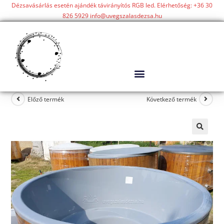
Dézsavásárlás esetén ajándék távirányítós RGB led. Elérhetőség: +36 30
826 5929 info@uvegszalasdezsa.hu
Előző termék
Következő termék