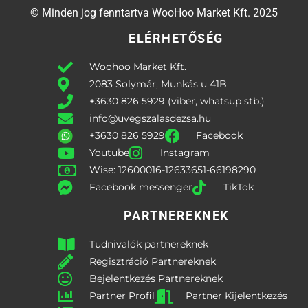
© Minden jog fenntartva WooHoo Market Kft. 2025
ELÉRHETŐSÉG
Woohoo Market Kft.
2083 Solymár, Munkás u 41B
+3630 826 5929 (viber, whatsup stb.)
info@uvegszalasdezsa.hu
+3630 826 5929
Facebook
Youtube
Instagram
Wise: 12600016-12633651-66198290
Facebook messenger
TikTok
PARTNEREKNEK
Tudnivalók partnereknek
Regisztráció Partnereknek
Bejelentkezés Partnereknek
Partner Profil
Partner Kijelentkezés