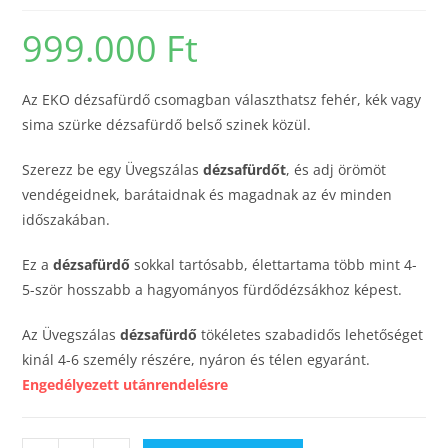
999.000
Ft
Az EKO dézsafürdő csomagban választhatsz fehér, kék vagy
sima szürke dézsafürdő belső szinek közül.
Szerezz be egy Üvegszálas
dézsafürdőt
, és adj örömöt
vendégeidnek, barátaidnak és magadnak az év minden
időszakában.
Ez a
dézsafürdő
sokkal tartósabb, élettartama több mint 4-
5-ször hosszabb a hagyományos fürdődézsákhoz képest.
Az Üvegszálas
dézsafürdő
tökéletes szabadidős lehetőséget
kinál 4-6 személy részére, nyáron és télen egyaránt.
Engedélyezett utánrendelésre