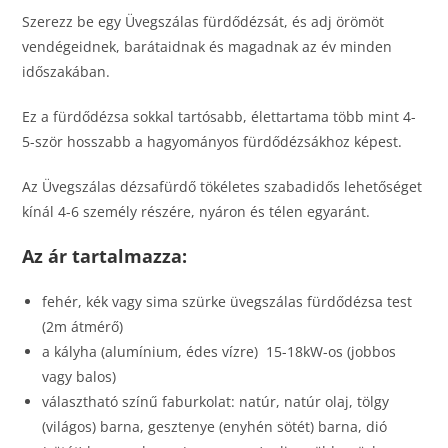
Szerezz be egy Üvegszálas fürdődézsát, és adj örömöt
vendégeidnek, barátaidnak és magadnak az év minden
időszakában.
Ez a fürdődézsa sokkal tartósabb, élettartama több mint 4-
5-ször hosszabb a hagyományos fürdődézsákhoz képest.
Az Üvegszálas dézsafürdő tökéletes szabadidős lehetőséget
kínál 4-6 személy részére, nyáron és télen egyaránt.
Az ár tartalmazza:
fehér, kék vagy sima szürke üvegszálas fürdődézsa test
(2m átmérő)
a kályha (alumínium, édes vízre) 15-18kW-os (jobbos
vagy balos)
választható színű faburkolat: natúr, natúr olaj, tölgy
(világos) barna, gesztenye (enyhén sötét) barna, dió