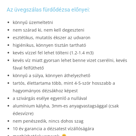
Az üvegszálas fürdődézsa előnyei:
könnyű üzemeltetni
nem szárad ki, nem kell degeszteni
esztétikus, mutatós ékszer az udvaron
higiénikus, könnyen tisztán tartható
kevés vízzel fel lehet tölteni (1.2-1.4 m3)
kevés víz miatt gyorsan lehet benne vizet cserélni, kevés
fával felfűthető
könnyű a súlya, könnyen áthelyezhető
tartós, élettartama több, mint 4-5-ször hosszabb a
hagyományos dézsákhoz képest
a szivárgás esélye egyenlő a nullával
alumínium kályha, 3mm-es anyagvastagsággal (csak
édesvízre)
nem penészedik, nincs dohos szag
10 év garancia a dézsatest vízállóságára