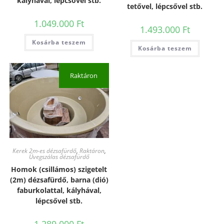
kályhával, lépcsővel stb.
tetővel, lépcsővel stb.
1.049.000
Ft
1.493.000
Ft
Kosárba teszem
Kosárba teszem
Raktáron
Kerek 2m-es dézsafürdő
,
Raktáron
,
Üvegszálas dézsafürdő
Homok (csillámos) szigetelt
(2m) dézsafürdő, barna (dió)
faburkolattal, kályhával,
lépcsővel stb.
1.289.000
Ft