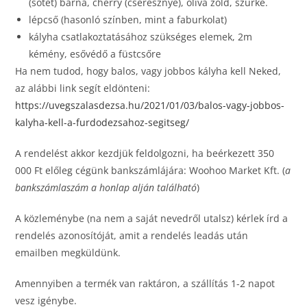
(sötét) barna, cherry (cseresznye), oliva zöld, szürke.
lépcső (hasonló színben, mint a faburkolat)
kályha csatlakoztatásához szükséges elemek, 2m
kémény, esővédő a füstcsőre
Ha nem tudod, hogy balos, vagy jobbos kályha kell Neked,
az alábbi link segít eldönteni:
https://uvegszalasdezsa.hu/2021/01/03/balos-vagy-jobbos-
kalyha-kell-a-furdodezsahoz-segitseg/
A rendelést akkor kezdjük feldolgozni, ha beérkezett 350
000 Ft előleg cégünk bankszámlájára: Woohoo Market Kft. (
a
bankszámlaszám a honlap alján található
)
A közleménybe (na nem a saját nevedről utalsz) kérlek írd a
rendelés azonosítóját, amit a rendelés leadás után
emailben megküldünk.
Amennyiben a termék van raktáron, a szállítás 1-2 napot
vesz igénybe.