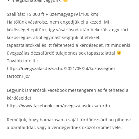
megbízhatóak vagyunk.
Szállítás: 15 000 ft + üzemagyag (9 l/100 km)
Ha tőlünk vásárolsz, nem engedjük el a kezed. Mi
közösséget építünk, így vásárlásod után bekerülsz egy zárt
közösségbe, ahol egymást segítjük ötletekkel,
tapasztalatokkal és itt felteheted a kérdésedet. Itt mindenki
üvegszálas dézsafürdő tulajdonos sok tapasztalattal
Tovább info itt:
https://uvegszalasdezsa.hu/2021/05/24/kozosseghez-
tartozni-jo/
Legyünk ismerősök Facebook messengeren és felteheted a
kérdéseidet:
https://www.facebook.com/uvegszalasdezsafurdo
Reméljük, hogy hamarosan a saját fürdődézsádban pihensz
a barátaiddal, vagy a vendégeidnek okozol örömet vele.