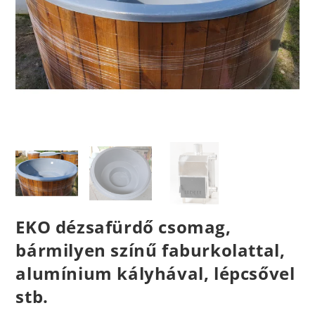
EKO dézsafürdő csomag,
bármilyen színű faburkolattal,
alumínium kályhával, lépcsővel
stb.