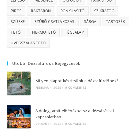
LÉPCSŐ
MEDENCE
OKTOGON
PARAJDI SÓ
PIROS
RAKTÁRON
RÖNKHASÍTÓ
SZIKRAFOG
SZÜRKE
SZŰRŐ CSATLAKOZÁS
SÁRGA
TARTOZÉK
TETŐ
THERMOTETŐ
TÉGLALAP
ÜVEGSZÁLAS TETŐ
Utóbbi Dézsafürdős Bejegyzések
Milyen alapot készítsünk a dézsafürdőnek?
FEBRUÁR 4, 2025
/
0 COMMENTS
8 dolog, amit elbénázhatsz a dézsázással
kapcsolatban
JANUÁR 11, 2025
/
0 COMMENTS