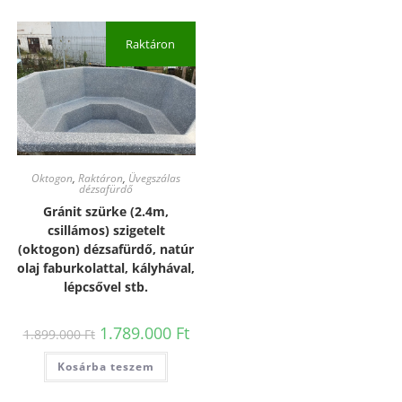
Raktáron
Oktogon
,
Raktáron
,
Üvegszálas
dézsafürdő
Gránit szürke (2.4m,
csillámos) szigetelt
(oktogon) dézsafürdő, natúr
olaj faburkolattal, kályhával,
lépcsővel stb.
1.789.000
Ft
1.899.000
Ft
Kosárba teszem