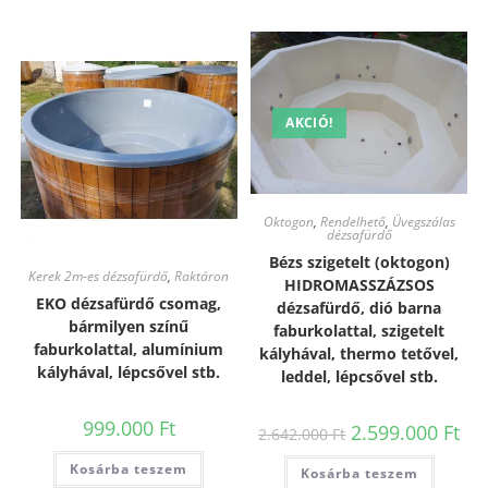
AKCIÓ!
Oktogon
,
Rendelhető
,
Üvegszálas
dézsafürdő
Bézs szigetelt (oktogon)
Kerek 2m-es dézsafürdő
,
Raktáron
HIDROMASSZÁZSOS
EKO dézsafürdő csomag,
dézsafürdő, dió barna
bármilyen színű
faburkolattal, szigetelt
faburkolattal, alumínium
kályhával, thermo tetővel,
kályhával, lépcsővel stb.
leddel, lépcsővel stb.
999.000
Ft
2.599.000
Ft
2.642.000
Ft
Kosárba teszem
Kosárba teszem