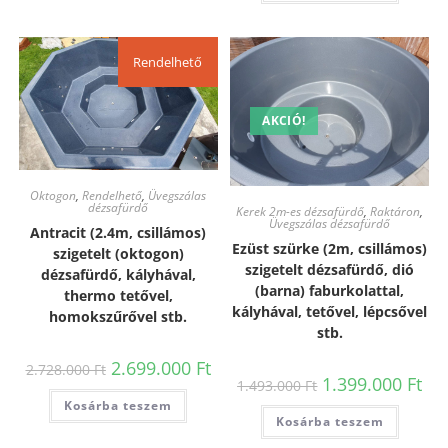
Rendelhető
AKCIÓ!
Oktogon
,
Rendelhető
,
Üvegszálas
dézsafürdő
Kerek 2m-es dézsafürdő
,
Raktáron
,
Üvegszálas dézsafürdő
Antracit (2.4m, csillámos)
Ezüst szürke (2m, csillámos)
szigetelt (oktogon)
szigetelt dézsafürdő, dió
dézsafürdő, kályhával,
(barna) faburkolattal,
thermo tetővel,
kályhával, tetővel, lépcsővel
homokszűrővel stb.
stb.
2.699.000
Ft
2.728.000
Ft
1.399.000
Ft
1.493.000
Ft
Kosárba teszem
Kosárba teszem