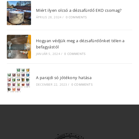
Miért ilyen olcsó a dézsafürdő EKO csomag?
ÁPRILIS 28, 2024
/
0 COMMENTS
Hogyan védjük meg a dézsafürdőnket télen a
befagyástól
JANUÁR 5, 2024
/
0 COMMENTS
A parajdi só jótékony hatása
DECEMBER 22, 2023
/
0 COMMENTS