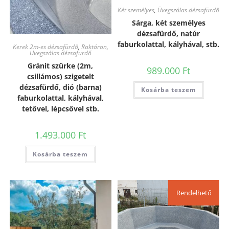
Két személyes
,
Üvegszálas dézsafürdő
Sárga, két személyes
dézsafürdő, natúr
faburkolattal, kályhával, stb.
Kerek 2m-es dézsafürdő
,
Raktáron
,
Üvegszálas dézsafürdő
Gránit szürke (2m,
989.000
Ft
csillámos) szigetelt
dézsafürdő, dió (barna)
Kosárba teszem
faburkolattal, kályhával,
tetővel, lépcsővel stb.
1.493.000
Ft
Kosárba teszem
Rendelhető