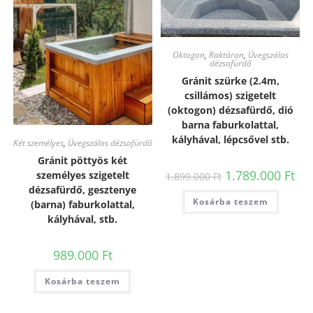
Oktogon
,
Raktáron
,
Üvegszálas
dézsafürdő
Gránit szürke (2.4m,
csillámos) szigetelt
(oktogon) dézsafürdő, dió
barna faburkolattal,
kályhával, lépcsővel stb.
Két személyes
,
Üvegszálas dézsafürdő
Gránit pöttyös két
1.789.000
Ft
személyes szigetelt
1.899.000
Ft
dézsafürdő, gesztenye
Kosárba teszem
(barna) faburkolattal,
kályhával, stb.
989.000
Ft
Kosárba teszem