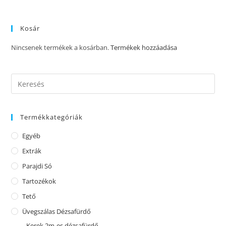
Kosár
Nincsenek termékek a kosárban.
Termékek hozzáadása
Termékkategóriák
Egyéb
Extrák
Parajdi Só
Tartozékok
Tető
Üvegszálas Dézsafürdő
Kerek 2m-es dézsafürdő