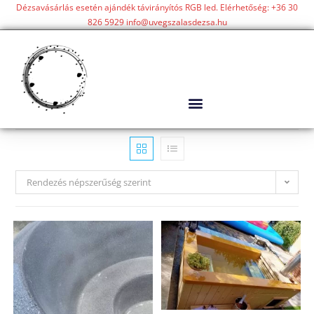
Dézsavásárlás esetén ajándék távirányítós RGB led. Elérhetőség: +36 30
826 5929 info@uvegszalasdezsa.hu
Rendezés népszerűség szerint