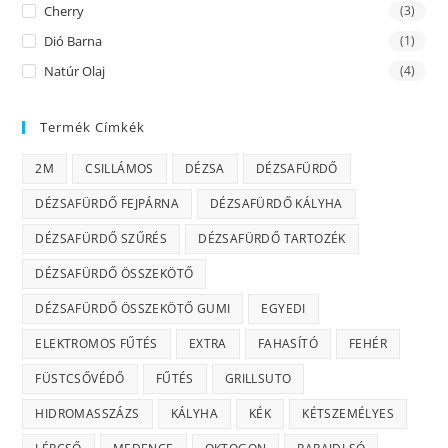
Cherry
(3)
Dió Barna
(1)
Natúr Olaj
(4)
Termék Címkék
2M
CSILLÁMOS
DÉZSA
DÉZSAFÜRDŐ
DÉZSAFÜRDŐ FEJPÁRNA
DÉZSAFÜRDŐ KÁLYHA
DÉZSAFÜRDŐ SZŰRÉS
DÉZSAFÜRDŐ TARTOZÉK
DÉZSAFÜRDŐ ÖSSZEKÖTŐ
DÉZSAFÜRDŐ ÖSSZEKÖTŐ GUMI
EGYEDI
ELEKTROMOS FŰTÉS
EXTRA
FAHASÍTÓ
FEHÉR
FÜSTCSŐVÉDŐ
FŰTÉS
GRILLSUTO
HIDROMASSZÁZS
KÁLYHA
KÉK
KÉTSZEMÉLYES