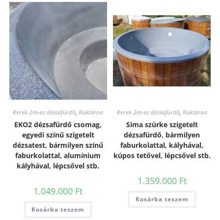
Kerek 2m-es dézsafürdő
,
Raktáron
Kerek 2m-es dézsafürdő
,
Raktáron
EKO2 dézsafürdő csomag,
Sima szürke szigetelt
egyedi színű szigetelt
dézsafürdő, bármilyen
dézsatest, bármilyen színű
faburkolattal, kályhával,
faburkolattal, alumínium
kúpos tetővel, lépcsővel stb.
kályhával, lépcsővel stb.
1.359.000
Ft
1.049.000
Ft
Kosárba teszem
Kosárba teszem