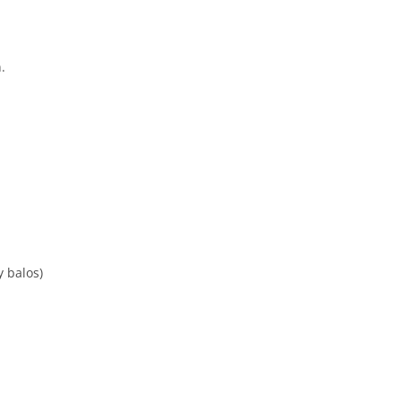
.
y balos)