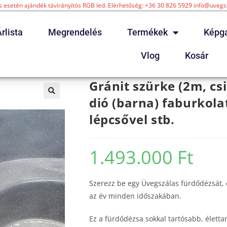
 esetén ajándék távirányítós RGB led. Elérhetőség: +36 30 826 5929 info@uveg
rlista
Megrendelés
Termékek
Képga
Vlog
Kosár
Gránit szürke (2m, csi
dió (barna) faburkolat
lépcsővel stb.
1.493.000
Ft
Szerezz be egy Üvegszálas fürdődézsát,
az év minden időszakában.
Ez a fürdődézsa sokkal tartósabb, élet