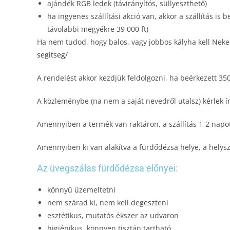
ajándék RGB ledek (távirányítós, süllyeszthető)
ha ingyenes szállítási akció van, akkor a szállítás is
távolabbi megyékre 39 000 ft)
Ha nem tudod, hogy balos, vagy jobbos kályha kell Neked
segitseg/
A rendelést akkor kezdjük feldolgozni, ha beérkezett 3
A közleménybe (na nem a saját nevedről utalsz) kérlek 
Amennyiben a termék van raktáron, a szállítás 1-2 napo
Amennyiben ki van alakítva a fürdődézsa helye, a helysz
Az üvegszálas fürdődézsa előnyei:
könnyű üzemeltetni
nem szárad ki, nem kell degeszteni
esztétikus, mutatós ékszer az udvaron
higiénikus, könnyen tisztán tartható