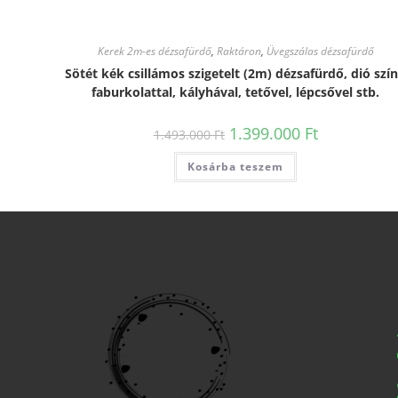
Kerek 2m-es dézsafürdő
,
Raktáron
,
Üvegszálas dézsafürdő
Sötét kék csillámos szigetelt (2m) dézsafürdő, dió szí
faburkolattal, kályhával, tetővel, lépcsővel stb.
1.399.000
Ft
1.493.000
Ft
Kosárba teszem