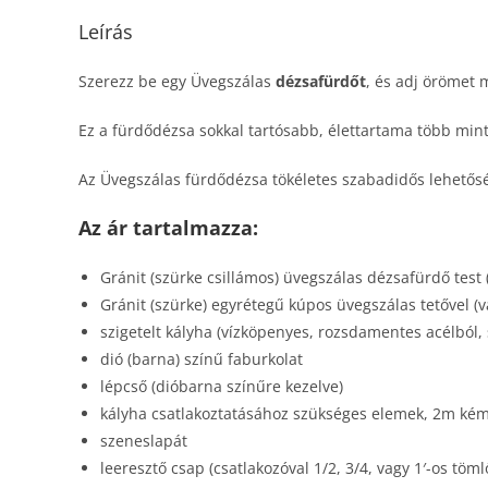
Leírás
Szerezz be egy Üvegszálas
dézsafürdőt
, és adj örömet
Ez a fürdődézsa sokkal tartósabb, élettartama több mi
Az Üvegszálas fürdődézsa tökéletes szabadidős lehetőség
Az ár tartalmazza:
Gránit (szürke csillámos) üvegszálas dézsafürdő test
Gránit (szürke) egyrétegű kúpos üvegszálas tetővel (v
szigetelt kályha (vízköpenyes, rozsdamentes acélból, 
dió (barna) színű faburkolat
lépcső (dióbarna színűre kezelve)
kályha csatlakoztatásához szükséges elemek, 2m kém
szeneslapát
leeresztő csap (csatlakozóval 1/2, 3/4, vagy 1′-os töm