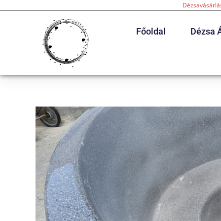
Dézsavásárlás
Főoldal
Dézsa Á