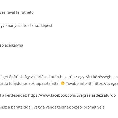
vés fával felfűthető
 hagyományos dézsákhoz képest
ső acélkályha
get építünk, így vásárlásod után bekerülsz egy zárt közösségbe, aho
ürdő tulajdonos sok tapasztalattal
Tovább info itt:
https://uvegs
 a kérdéseidet:
https://www.facebook.com/uvegszalasdezsafurdo
sz a barátaiddal, vagy a vendégeidnek okozol örömet vele.