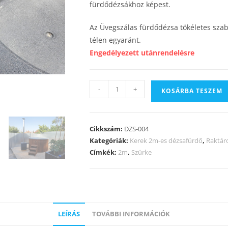
fürdődézsákhoz képest.
Az Üvegszálas fürdődézsa tökéletes szab
télen egyaránt.
Engedélyezett utánrendelésre
-
+
KOSÁRBA TESZEM
Cikkszám:
DZS-004
Kategóriák:
Kerek 2m-es dézsafürdő
,
Raktár
Címkék:
2m
,
Szürke
LEÍRÁS
TOVÁBBI INFORMÁCIÓK