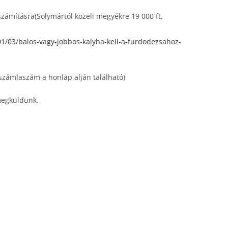
iszámításra(Solymártól közeli megyékre 19 000 ft,
1/03/balos-vagy-jobbos-kalyha-kell-a-furdodezsahoz-
számlaszám a honlap alján található)
 megküldünk.