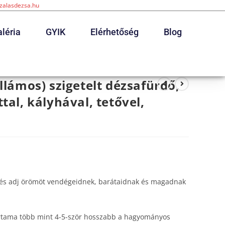
szalasdezsa.hu
léria
GYIK
Elérhetőség
Blog
llámos) szigetelt dézsafürdő,
tal, kályhával, tetővel,
 és adj örömöt vendégeidnek, barátaidnak és magadnak
tartama több mint 4-5-ször hosszabb a hagyományos