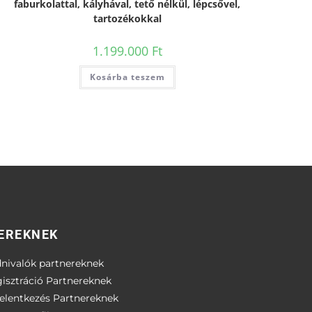
faburkolattal, kályhával, tető nélkül, lépcsővel,
tartozékokkal
1.199.000
Ft
Kosárba teszem
EREKNEK
nivalók partnereknek
isztráció Partnereknek
elentkezés Partnereknek