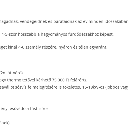
 magadnak, vendégeidnek és barátaidnak az év minden időszakában
nt 4-5-ször hosszabb a hagyományos fürdődézsákhoz képest.
et kínál 4-6 személy részére, nyáron és télen egyaránt.
 (2m átmérő)
agy thermo tetővel kérhető 75 000 Ft felárért).
saválló) sósvíz felmelegítésére is tökéletes, 15-18kW-os (jobbos vag
ény, esővédő a füstcsőre
lőnek)