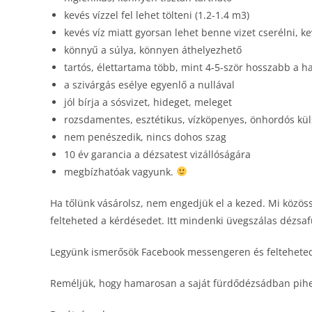
kevés vízzel fel lehet tölteni (1.2-1.4 m3)
kevés víz miatt gyorsan lehet benne vizet cserélni, ke
könnyű a súlya, könnyen áthelyezhető
tartós, élettartama több, mint 4-5-ször hosszabb a
a szivárgás esélye egyenlő a nullával
jól bírja a sósvizet, hideget, meleget
rozsdamentes, esztétikus, vízköpenyes, önhordós kül
nem penészedik, nincs dohos szag
10 év garancia a dézsatest vizállóságára
megbízhatóak vagyunk.
Ha tőlünk vásárolsz, nem engedjük el a kezed. Mi közössé
felteheted a kérdésedet. Itt mindenki üvegszálas dézsaf
Legyünk ismerősök Facebook messengeren és felteheted
Reméljük, hogy hamarosan a saját fürdődézsádban pihen