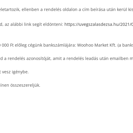
 beletartozik, ellenben a rendelés oldalon a cím beírása után kerül k
, az alábbi link segít eldönteni:
https://uvegszalasdezsa.hu/2021/0
50 000 Ft előleg cégünk bankszámlájára: Woohoo Market Kft. (a bank
írd a rendelés azonosítóját, amit a rendelés leadás után emailben
t vesz igénybe.
ínen összeszereljük.