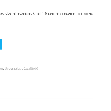
adidős lehetőséget kinál 4-6 személy részére, nyáron és
on
,
Üvegszálas dézsafürdő