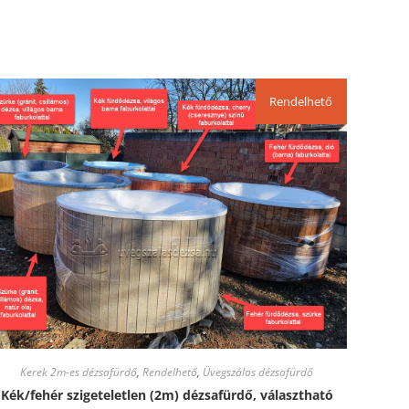
Rendelhető
Kerek 2m-es dézsafürdő
,
Rendelhető
,
Üvegszálas dézsafürdő
Kék/fehér szigeteletlen (2m) dézsafürdő, választható