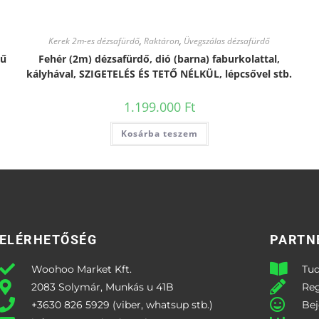
Kerek 2m-es dézsafürdő
,
Raktáron
,
Üvegszálas dézsafürdő
nű
Fehér (2m) dézsafürdő, dió (barna) faburkolattal,
kályhával, SZIGETELÉS ÉS TETŐ NÉLKÜL, lépcsővel stb.
1.199.000
Ft
Kosárba teszem
ELÉRHETŐSÉG
PARTN
Woohoo Market Kft.
Tud
2083 Solymár, Munkás u 41B
Reg
+3630 826 5929 (viber, whatsup stb.)
Bej