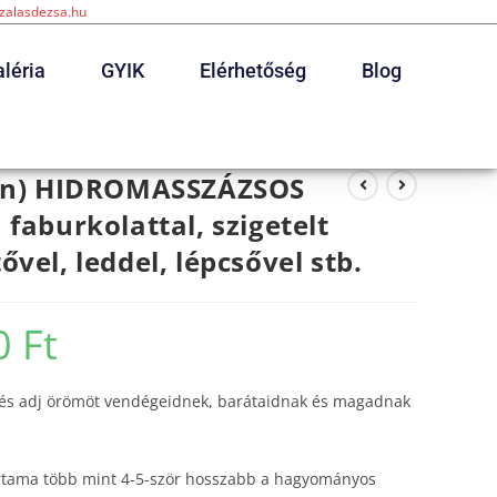
szalasdezsa.hu
léria
GYIK
Elérhetőség
Blog
ogon) HIDROMASSZÁZSOS
faburkolattal, szigetelt
vel, leddel, lépcsővel stb.
00
Ft
 és adj örömöt vendégeidnek, barátaidnak és magadnak
tartama több mint 4-5-ször hosszabb a hagyományos