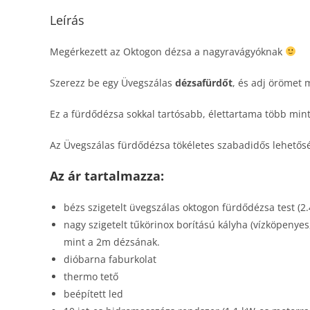
Leírás
Megérkezett az Oktogon dézsa a nagyravágyóknak
Szerezz be egy Üvegszálas
dézsafürdőt
, és adj örömet
Ez a fürdődézsa sokkal tartósabb, élettartama több mi
Az Üvegszálas fürdődézsa tökéletes szabadidős lehetősé
Az ár tartalmazza:
bézs szigetelt üvegszálas oktogon fürdődézsa test (
nagy szigetelt tűkörinox borítású kályha (vízköpenyes
mint a 2m dézsának.
dióbarna faburkolat
thermo tető
beépített led