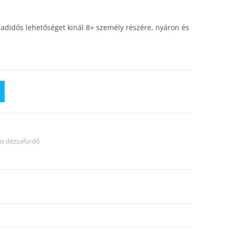
adidős lehetőséget kinál 8+ személy részére, nyáron és
as dézsafürdő