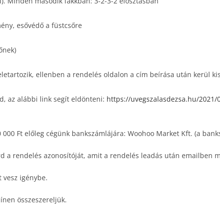
l). Minden második fakkban: 3-2-3-2 elosztásban
ény, esővédő a füstcsőre
lőnek)
 beletartozik, ellenben a rendelés oldalon a cím beírása után kerül k
, az alábbi link segít eldönteni:
https://uvegszalasdezsa.hu/2021/0
50 000 Ft előleg cégünk bankszámlájára: Woohoo Market Kft. (a bank
írd a rendelés azonosítóját, amit a rendelés leadás után emailben
t vesz igénybe.
ínen összeszereljük.