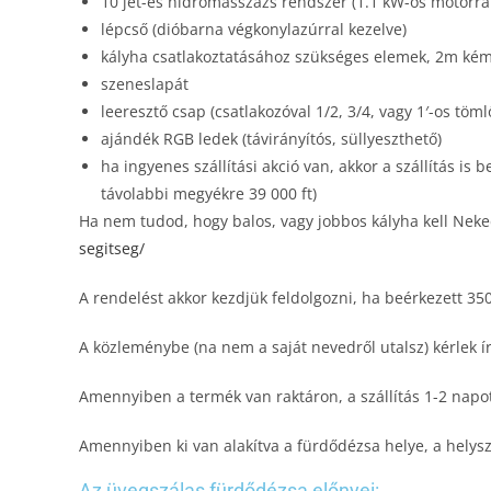
10 jet-es hidromasszázs rendszer (1.1 kW-os motorra
lépcső (dióbarna végkonylazúrral kezelve)
kályha csatlakoztatásához szükséges elemek, 2m kém
szeneslapát
leeresztő csap (csatlakozóval 1/2, 3/4, vagy 1′-os töm
ajándék RGB ledek (távirányítós, süllyeszthető)
ha ingyenes szállítási akció van, akkor a szállítás is
távolabbi megyékre 39 000 ft)
Ha nem tudod, hogy balos, vagy jobbos kályha kell Neked
segitseg/
A rendelést akkor kezdjük feldolgozni, ha beérkezett 3
A közleménybe (na nem a saját nevedről utalsz) kérlek 
Amennyiben a termék van raktáron, a szállítás 1-2 napo
Amennyiben ki van alakítva a fürdődézsa helye, a helysz
Az üvegszálas fürdődézsa előnyei: