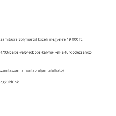
iszámításra(Solymártól közeli megyékre 19 000 ft,
1/03/balos-vagy-jobbos-kalyha-kell-a-furdodezsahoz-
számlaszám a honlap alján található)
 megküldünk.