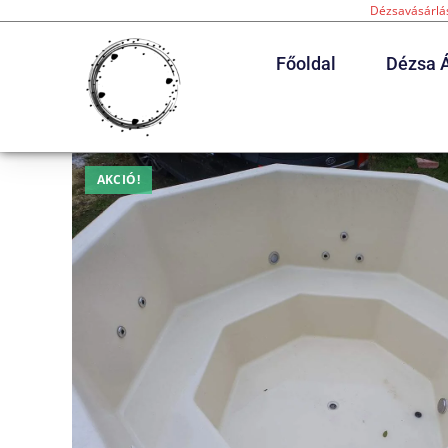
Dézsavásárlás
Főoldal
Dézsa Á
AKCIÓ!