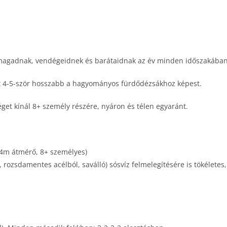
 magadnak, vendégeidnek és barátaidnak az év minden időszakában
nt 4-5-ször hosszabb a hagyományos fürdődézsákhoz képest.
get kínál 8+ személy részére, nyáron és télen egyaránt.
2.4m átmérő, 8+ személyes)
, rozsdamentes acélból, saválló) sósvíz felmelegítésére is tökélete