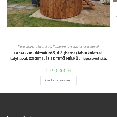
Kerek 2m-es dézsafürdő
,
Raktáron
,
Üvegszálas dézsafürdő
Fehér (2m) dézsafürdő, dió (barna) faburkolattal,
kályhával, SZIGETELÉS ÉS TETŐ NÉLKÜL, lépcsővel stb.
1.199.000
Ft
Kosárba teszem