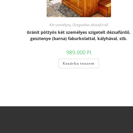
Két személyes
,
Üvegszálas dézsafürdő
Gránit pöttyös két személyes szigetelt dézsafürdő,
gesztenye (barna) faburkolattal, kályhával, stb.
989.000
Ft
Kosárba teszem