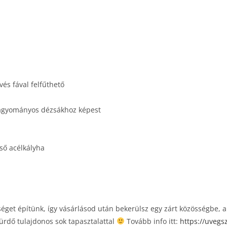
vés fával felfűthető
 hagyományos dézsákhoz képest
ső acélkályha
get építünk, így vásárlásod után bekerülsz egy zárt közösségbe, aho
ürdő tulajdonos sok tapasztalattal
Tovább info itt:
https://uvegs