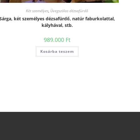
Két személyes
,
Üvegszálas dézsafürdő
Sárga, két személyes dézsafürdő, natúr faburkolattal,
kályhával, stb.
989.000
Ft
Kosárba teszem