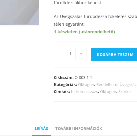
fürdődézsákhoz képest.
Az Üvegszálas fürdődézsa tökéletes szab
télen egyaránt.
1 készleten (utánrendelhető)
-
+
KOSÁRBA TESZEM
Cikkszám:
O-003-1-1
Kategóriák:
Oktogon
,
Rendelhető
,
Üvegszál
Címkék:
hidromasszázs
,
Oktogon
,
Szürke
LEÍRÁS
TOVÁBBI INFORMÁCIÓK