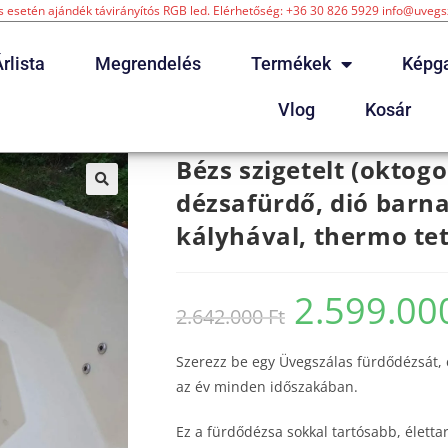
 esetén ajándék távirányítós RGB led. Elérhetőség: +36 30 826 5929 info@uveg
rlista
Megrendelés
Termékek
Képga
Vlog
Kosár
Bézs szigetelt (okt
dézsafürdő, dió barna 
kályhával, thermo tető
2.599.0
2.642.000
Ft
Szerezz be egy Üvegszálas fürdődézsát,
az év minden időszakában.
Ez a fürdődézsa sokkal tartósabb, élet