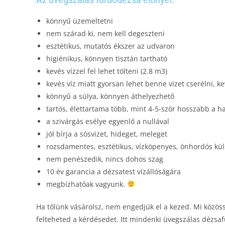
könnyű üzemeltetni
nem szárad ki, nem kell degeszteni
esztétikus, mutatós ékszer az udvaron
higiénikus, könnyen tisztán tartható
kevés vízzel fel lehet tölteni (2.8 m3)
kevés víz miatt gyorsan lehet benne vizet cserélni, ke
könnyű a súlya, könnyen áthelyezhető
tartós, élettartama több, mint 4-5-ször hosszabb a
a szivárgás esélye egyenlő a nullával
jól bírja a sósvizet, hideget, meleget
rozsdamentes, esztétikus, vízköpenyes, önhordós kül
nem penészedik, nincs dohos szag
10 év garancia a dézsatest vízállóságára
megbízhatóak vagyunk.
Ha tőlünk vásárolsz, nem engedjük el a kezed. Mi közössé
felteheted a kérdésedet. Itt mindenki üvegszálas dézsaf