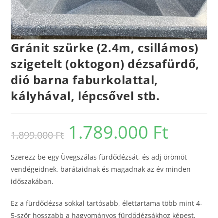
Gránit szürke (2.4m, csillámos)
szigetelt (oktogon) dézsafürdő,
dió barna faburkolattal,
kályhával, lépcsővel stb.
1.789.000
Ft
1.899.000
Ft
Szerezz be egy Üvegszálas fürdődézsát, és adj örömöt
vendégeidnek, barátaidnak és magadnak az év minden
időszakában.
Ez a fürdődézsa sokkal tartósabb, élettartama több mint 4-
5-ször hosszabb a hagyományos fürdődézsákhoz képest.