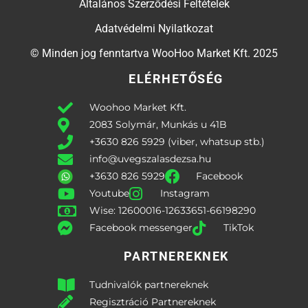
Általános Szerződési Feltételek
Adatvédelmi Nyilatkozat
© Minden jog fenntartva WooHoo Market Kft. 2025
ELÉRHETŐSÉG
Woohoo Market Kft.
2083 Solymár, Munkás u 41B
+3630 826 5929 (viber, whatsup stb.)
info@uvegszalasdezsa.hu
+3630 826 5929
Facebook
Youtube
Instagram
Wise: 12600016-12633651-66198290
Facebook messenger
TikTok
PARTNEREKNEK
Tudnivalók partnereknek
Regisztráció Partnereknek