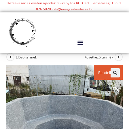
Dézsavásárlás esetén ajándék távirányítós RGB led. Elérhetőség: +36 30
826 5929 info@uvegszalasdezsa.hu
Előző termék
Következő termék
Rendelhető