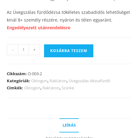
Az Üvegszálas fürdődézsa tökéletes szabadidős lehetőséget
kinál 8+ személy részére, nyáron és télen egyaránt.
Engedélyezett utánrendelésre
-
+
KOSÁRBA TESZEM
Cikkszám:
O-003-2
Kategóriák:
Oktogon
,
Raktáron
,
Üvegszálas dézsafürdő
Címkék:
Oktogon
,
Raktáron
,
Szürke
LEÍRÁS