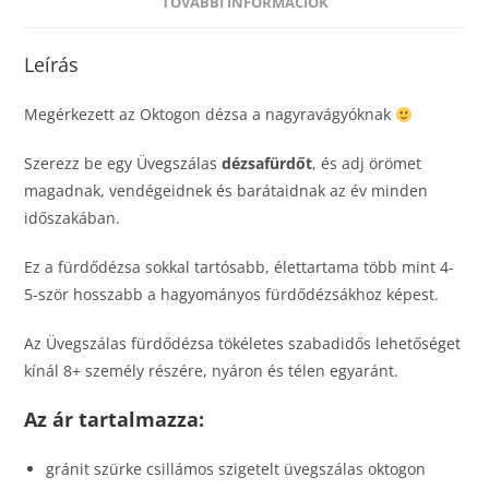
TOVÁBBI INFORMÁCIÓK
Leírás
Megérkezett az Oktogon dézsa a nagyravágyóknak
Szerezz be egy Üvegszálas
dézsafürdőt
, és adj örömet
magadnak, vendégeidnek és barátaidnak az év minden
időszakában.
Ez a fürdődézsa sokkal tartósabb, élettartama több mint 4-
5-ször hosszabb a hagyományos fürdődézsákhoz képest.
Az Üvegszálas fürdődézsa tökéletes szabadidős lehetőséget
kínál 8+ személy részére, nyáron és télen egyaránt.
Az ár tartalmazza:
gránit szürke csillámos szigetelt üvegszálas oktogon