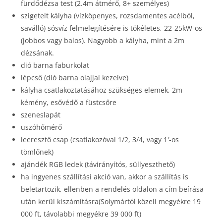
fürdődézsa test (2.4m átmérő, 8+ személyes)
szigetelt kályha (vízköpenyes, rozsdamentes acélból,
saválló) sósvíz felmelegítésére is tökéletes, 22-25kW-os
(jobbos vagy balos). Nagyobb a kályha, mint a 2m
dézsának.
dió barna faburkolat
lépcső (dió barna olajjal kezelve)
kályha csatlakoztatásához szükséges elemek, 2m
kémény, esővédő a füstcsőre
szeneslapát
uszóhőmérő
leeresztő csap (csatlakozóval 1/2, 3/4, vagy 1′-os
tömlőnek)
ajándék RGB ledek (távirányítós, süllyeszthető)
ha ingyenes szállítási akció van, akkor a szállítás is
beletartozik, ellenben a rendelés oldalon a cím beírása
után kerül kiszámításra(Solymártól közeli megyékre 19
000 ft, távolabbi megyékre 39 000 ft)