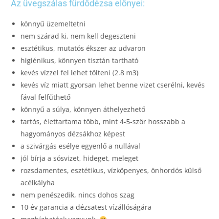
Az üvegszálas fürdődézsa előnyei:
könnyű üzemeltetni
nem szárad ki, nem kell degeszteni
esztétikus, mutatós ékszer az udvaron
higiénikus, könnyen tisztán tartható
kevés vízzel fel lehet tölteni (2.8 m3)
kevés víz miatt gyorsan lehet benne vizet cserélni, kevés
fával felfűthető
könnyű a súlya, könnyen áthelyezhető
tartós, élettartama több, mint 4-5-ször hosszabb a
hagyományos dézsákhoz képest
a szivárgás esélye egyenlő a nullával
jól bírja a sósvizet, hideget, meleget
rozsdamentes, esztétikus, vízköpenyes, önhordós külső
acélkályha
nem penészedik, nincs dohos szag
10 év garancia a dézsatest vízállóságára