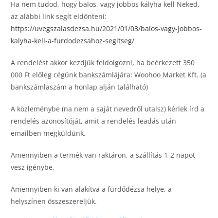
Ha nem tudod, hogy balos, vagy jobbos kályha kell Neked,
az alábbi link segít eldönteni:
https://uvegszalasdezsa.hu/2021/01/03/balos-vagy-jobbos-
kalyha-kell-a-furdodezsahoz-segitseg/
A rendelést akkor kezdjük feldolgozni, ha beérkezett 350
000 Ft előleg cégünk bankszámlájára: Woohoo Market Kft. (a
bankszámlaszám a honlap alján található)
A közleménybe (na nem a saját nevedről utalsz) kérlek írd a
rendelés azonosítóját, amit a rendelés leadás után
emailben megküldünk.
Amennyiben a termék van raktáron, a szállítás 1-2 napot
vesz igénybe.
Amennyiben ki van alakítva a fürdődézsa helye, a
helyszínen összeszereljük.