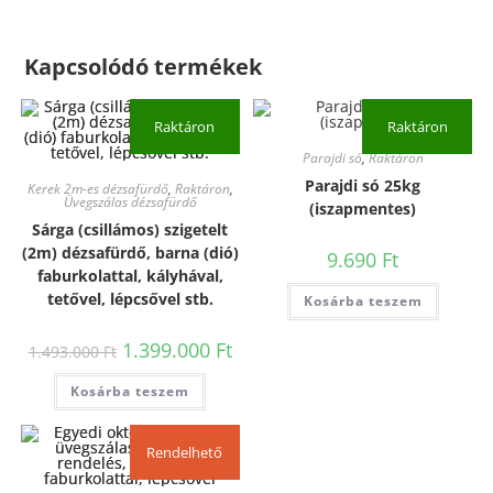
Kapcsolódó termékek
Raktáron
Raktáron
Parajdi só
,
Raktáron
Parajdi só 25kg
Kerek 2m-es dézsafürdő
,
Raktáron
,
Üvegszálas dézsafürdő
(iszapmentes)
Sárga (csillámos) szigetelt
(2m) dézsafürdő, barna (dió)
9.690
Ft
faburkolattal, kályhával,
tetővel, lépcsővel stb.
Kosárba teszem
1.399.000
Ft
1.493.000
Ft
Kosárba teszem
Rendelhető