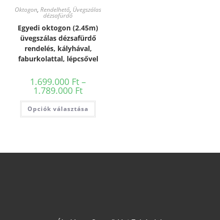
Oktogon
,
Rendelhető
,
Üvegszálas
dézsafürdő
Egyedi oktogon (2.45m)
üvegszálas dézsafürdő
rendelés, kályhával,
faburkolattal, lépcsővel
1.699.000
Ft
–
1.789.000
Ft
Opciók választása