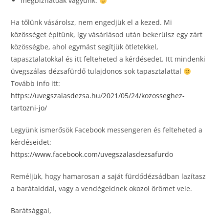
megbízhatóak vagyunk.
Ha tőlünk vásárolsz, nem engedjük el a kezed. Mi
közösséget építünk, így vásárlásod után bekerülsz egy zárt
közösségbe, ahol egymást segítjük ötletekkel,
tapasztalatokkal és itt felteheted a kérdésedet. Itt mindenki
üvegszálas dézsafürdő tulajdonos sok tapasztalattal
Tovább info itt:
https://uvegszalasdezsa.hu/2021/05/24/kozosseghez-
tartozni-jo/
Legyünk ismerősök Facebook messengeren és felteheted a
kérdéseidet:
https://www.facebook.com/uvegszalasdezsafurdo
Reméljük, hogy hamarosan a saját fürdődézsádban lazítasz
a barátaiddal, vagy a vendégeidnek okozol örömet vele.
Barátsággal,