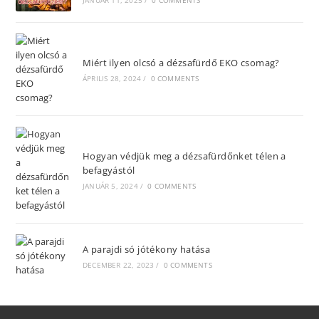
JANUÁR 11, 2025
/
0 COMMENTS
Miért ilyen olcsó a dézsafürdő EKO csomag?
ÁPRILIS 28, 2024
/
0 COMMENTS
Hogyan védjük meg a dézsafürdőnket télen a
befagyástól
JANUÁR 5, 2024
/
0 COMMENTS
A parajdi só jótékony hatása
DECEMBER 22, 2023
/
0 COMMENTS