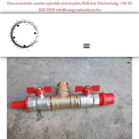
Dézsavásárlás esetén ajándék távirányítós RGB led. Elérhetőség: +36 30
826 5929 info@uvegszalasdezsa.hu