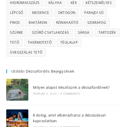
HIDROMASSZÁZS
KÁLYHA
KÉK
KÉTSZEMÉLYES
LÉPCSŐ
MEDENCE
OKTOGON
PARAJDI SÓ
PIROS
RAKTÁRON
RÖNKHASÍTÓ
SZIKRAFOG
SZÜRKE
SZŰRŐ CSATLAKOZÁS
SÁRGA
TARTOZÉK
TETŐ
THERMOTETŐ
TÉGLALAP
ÜVEGSZÁLAS TETŐ
Utóbbi Dézsafürdős Bejegyzések
Milyen alapot készítsünk a dézsafürdőnek?
FEBRUÁR 4, 2025
/
0 COMMENTS
8 dolog, amit elbénázhatsz a dézsázással
kapcsolatban