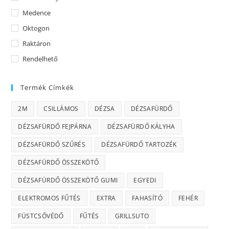
Medence
Oktogon
Raktáron
Rendelhető
Termék Címkék
2M
CSILLÁMOS
DÉZSA
DÉZSAFÜRDŐ
DÉZSAFÜRDŐ FEJPÁRNA
DÉZSAFÜRDŐ KÁLYHA
DÉZSAFÜRDŐ SZŰRÉS
DÉZSAFÜRDŐ TARTOZÉK
DÉZSAFÜRDŐ ÖSSZEKÖTŐ
DÉZSAFÜRDŐ ÖSSZEKÖTŐ GUMI
EGYEDI
ELEKTROMOS FŰTÉS
EXTRA
FAHASÍTÓ
FEHÉR
FÜSTCSŐVÉDŐ
FŰTÉS
GRILLSUTO