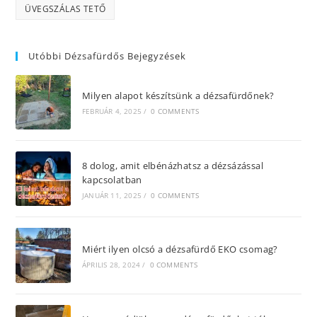
ÜVEGSZÁLAS TETŐ
Utóbbi Dézsafürdős Bejegyzések
Milyen alapot készítsünk a dézsafürdőnek?
FEBRUÁR 4, 2025
/
0 COMMENTS
8 dolog, amit elbénázhatsz a dézsázással
kapcsolatban
JANUÁR 11, 2025
/
0 COMMENTS
Miért ilyen olcsó a dézsafürdő EKO csomag?
ÁPRILIS 28, 2024
/
0 COMMENTS