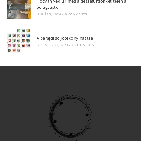
Hogyan védjük meg a dézsafürdőnket télen a
befagyástól
JANUÁR 5, 2024
/
0 COMMENTS
A parajdi só jótékony hatása
DECEMBER 22, 2023
/
0 COMMENTS