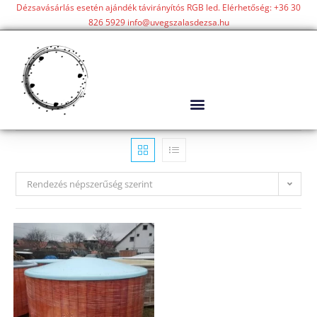
Dézsavásárlás esetén ajándék távirányítós RGB led. Elérhetőség: +36 30
826 5929 info@uvegszalasdezsa.hu
Rendezés népszerűség szerint