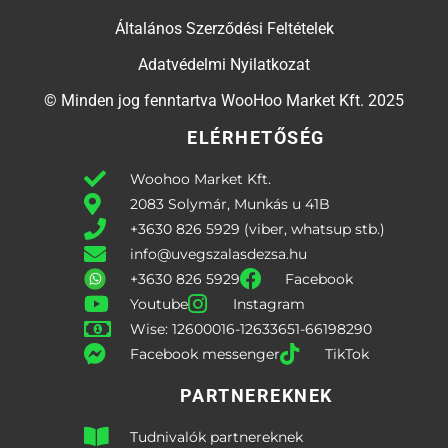
Általános Szerződési Feltételek
Adatvédelmi Nyilatkozat
© Minden jog fenntartva WooHoo Market Kft. 2025
ELÉRHETŐSÉG
Woohoo Market Kft.
2083 Solymár, Munkás u 41B
+3630 826 5929 (viber, whatsup stb.)
info@uvegszalasdezsa.hu
+3630 826 5929
Facebook
Youtube
Instagram
Wise: 12600016-12633651-66198290
Facebook messenger
TikTok
PARTNEREKNEK
Tudnivalók partnereknek