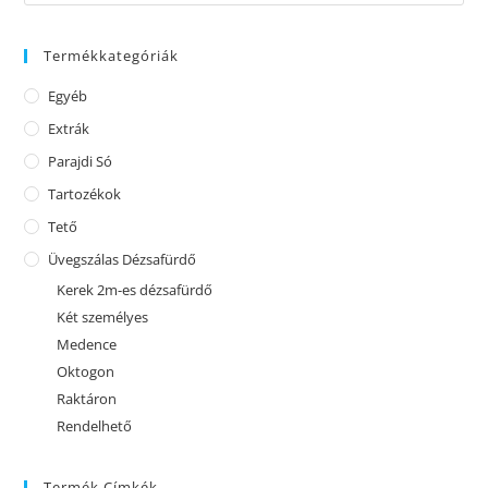
Termékkategóriák
Egyéb
Extrák
Parajdi Só
Tartozékok
Tető
Üvegszálas Dézsafürdő
Kerek 2m-es dézsafürdő
Két személyes
Medence
Oktogon
Raktáron
Rendelhető
Termék Címkék