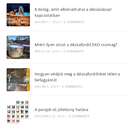
8 dolog, amit elbénázhatsz a dézsázással
kapcsolatban
JANUÁR 11, 2025
/
0 COMMENTS
Miért ilyen olcsó a dézsafürdő EKO csomag?
ÁPRILIS 28, 2024
/
0 COMMENTS
Hogyan védjük meg a dézsafürdőnket télen a
befagyástól
JANUÁR 5, 2024
/
0 COMMENTS
A parajdi só jótékony hatása
DECEMBER 22, 2023
/
0 COMMENTS