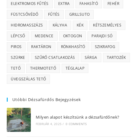
ELEKTROMOS FŰTÉS
EXTRA
FAHASÍTÓ
FEHÉR
FÜSTCSŐVÉDŐ
FŰTÉS
GRILLSUTO
HIDROMASSZÁZS
KÁLYHA
KÉK
KÉTSZEMÉLYES
LÉPCSŐ
MEDENCE
OKTOGON
PARAJDI SÓ
PIROS
RAKTÁRON
RÖNKHASÍTÓ
SZIKRAFOG
SZÜRKE
SZŰRŐ CSATLAKOZÁS
SÁRGA
TARTOZÉK
TETŐ
THERMOTETŐ
TÉGLALAP
ÜVEGSZÁLAS TETŐ
Utóbbi Dézsafürdős Bejegyzések
Milyen alapot készítsünk a dézsafürdőnek?
FEBRUÁR 4, 2025
/
0 COMMENTS