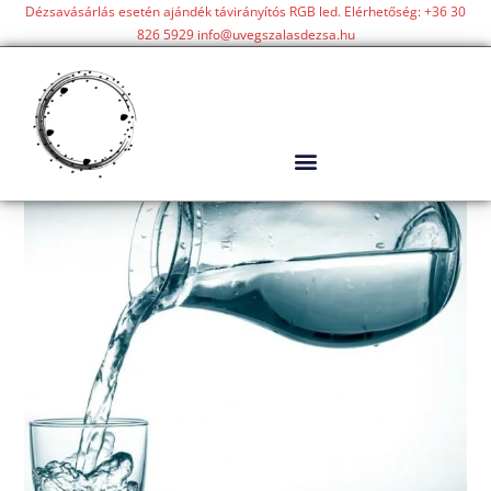
Dézsavásárlás esetén ajándék távirányítós RGB led. Elérhetőség: +36 30
826 5929 info@uvegszalasdezsa.hu