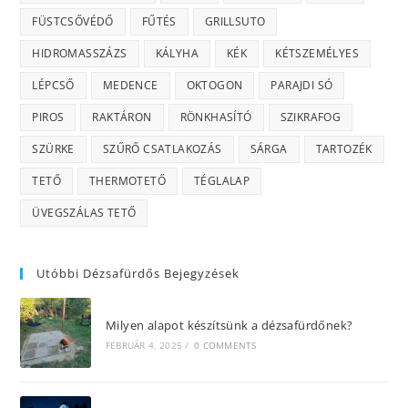
FÜSTCSŐVÉDŐ
FŰTÉS
GRILLSUTO
HIDROMASSZÁZS
KÁLYHA
KÉK
KÉTSZEMÉLYES
LÉPCSŐ
MEDENCE
OKTOGON
PARAJDI SÓ
PIROS
RAKTÁRON
RÖNKHASÍTÓ
SZIKRAFOG
SZÜRKE
SZŰRŐ CSATLAKOZÁS
SÁRGA
TARTOZÉK
TETŐ
THERMOTETŐ
TÉGLALAP
ÜVEGSZÁLAS TETŐ
Utóbbi Dézsafürdős Bejegyzések
Milyen alapot készítsünk a dézsafürdőnek?
FEBRUÁR 4, 2025
/
0 COMMENTS