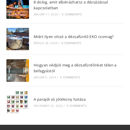
8 dolog, amit elbénázhatsz a dézsázással
kapcsolatban
JANUÁR 11, 2025
/
0 COMMENTS
Miért ilyen olcsó a dézsafürdő EKO csomag?
ÁPRILIS 28, 2024
/
0 COMMENTS
Hogyan védjük meg a dézsafürdőnket télen a
befagyástól
JANUÁR 5, 2024
/
0 COMMENTS
A parajdi só jótékony hatása
DECEMBER 22, 2023
/
0 COMMENTS