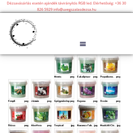
Dézsavásárlás esetén ajándék távirányítós RGB led. Elérhetőség: +36 30
826 5929 info@uvegszalasdezsa.hu