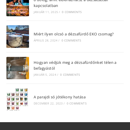
kapcsolatban
JANUÁR 11, 2025
/
0 COMMENTS
Miért ilyen olcsó a dézsafürdő EKO csomag?
ÁPRILIS 28, 2024
/
0 COMMENTS
Hogyan védjük meg a dézsafürdőnket télen a
befagyástól
JANUÁR 5, 2024
/
0 COMMENTS
A parajdi só jótékony hatása
DECEMBER 22, 2023
/
0 COMMENTS