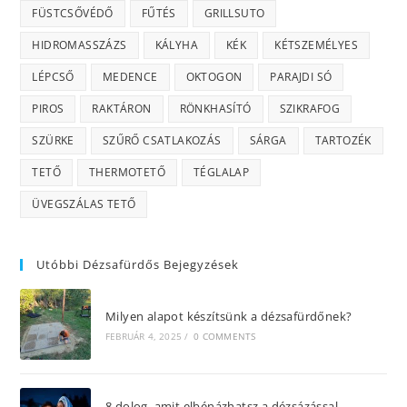
FÜSTCSŐVÉDŐ
FŰTÉS
GRILLSUTO
HIDROMASSZÁZS
KÁLYHA
KÉK
KÉTSZEMÉLYES
LÉPCSŐ
MEDENCE
OKTOGON
PARAJDI SÓ
PIROS
RAKTÁRON
RÖNKHASÍTÓ
SZIKRAFOG
SZÜRKE
SZŰRŐ CSATLAKOZÁS
SÁRGA
TARTOZÉK
TETŐ
THERMOTETŐ
TÉGLALAP
ÜVEGSZÁLAS TETŐ
Utóbbi Dézsafürdős Bejegyzések
Milyen alapot készítsünk a dézsafürdőnek?
FEBRUÁR 4, 2025
/
0 COMMENTS
8 dolog, amit elbénázhatsz a dézsázással