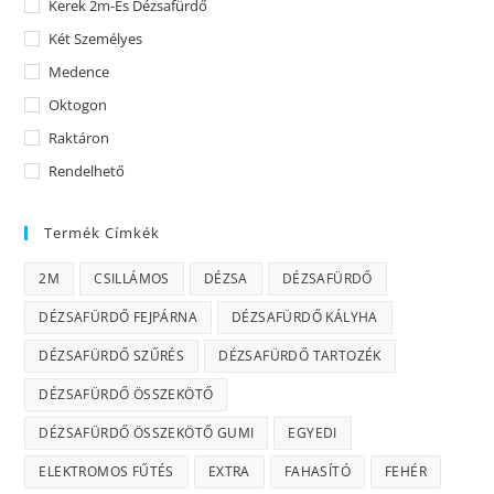
Kerek 2m-Es Dézsafürdő
Két Személyes
Medence
Oktogon
Raktáron
Rendelhető
Termék Címkék
2M
CSILLÁMOS
DÉZSA
DÉZSAFÜRDŐ
DÉZSAFÜRDŐ FEJPÁRNA
DÉZSAFÜRDŐ KÁLYHA
DÉZSAFÜRDŐ SZŰRÉS
DÉZSAFÜRDŐ TARTOZÉK
DÉZSAFÜRDŐ ÖSSZEKÖTŐ
DÉZSAFÜRDŐ ÖSSZEKÖTŐ GUMI
EGYEDI
ELEKTROMOS FŰTÉS
EXTRA
FAHASÍTÓ
FEHÉR