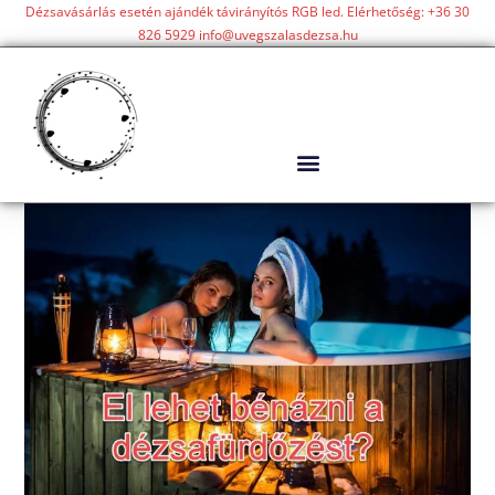
Dézsavásárlás esetén ajándék távirányítós RGB led. Elérhetőség: +36 30
826 5929 info@uvegszalasdezsa.hu