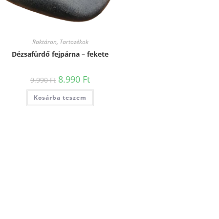
Raktáron
,
Tartozékok
Dézsafürdő fejpárna – fekete
8.990
Ft
9.990
Ft
Kosárba teszem