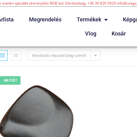
 esetén ajándék távirányítós RGB led. Elérhetőség: +36 30 826 5929 info@uveg
rlista
Megrendelés
Termékek
Képga
Vlog
Kosár
Rendezés népszerűség szerint
AKCIÓ!