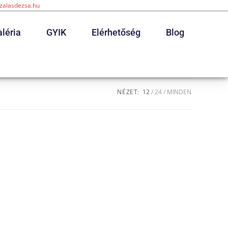
szalasdezsa.hu
léria
GYIK
Elérhetőség
Blog
NÉZET:
12
24
MINDEN