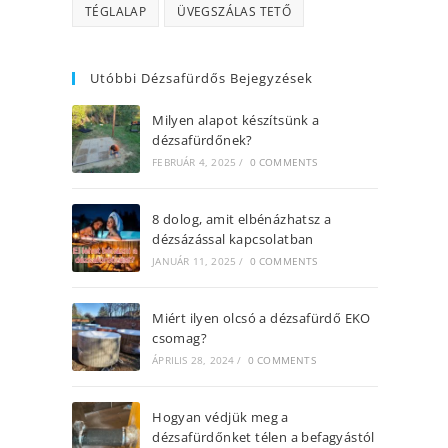
TÉGLALAP
ÜVEGSZÁLAS TETŐ
Utóbbi Dézsafürdős Bejegyzések
Milyen alapot készítsünk a
dézsafürdőnek?
FEBRUÁR 4, 2025
/
0 COMMENTS
8 dolog, amit elbénázhatsz a
dézsázással kapcsolatban
JANUÁR 11, 2025
/
0 COMMENTS
Miért ilyen olcsó a dézsafürdő EKO
csomag?
ÁPRILIS 28, 2024
/
0 COMMENTS
Hogyan védjük meg a
dézsafürdőnket télen a befagyástól