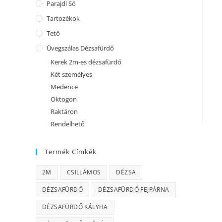
Parajdi Só
Tartozékok
Tető
Üvegszálas Dézsafürdő
Kerek 2m-es dézsafürdő
Két személyes
Medence
Oktogon
Raktáron
Rendelhető
Termék Címkék
2M
CSILLÁMOS
DÉZSA
DÉZSAFÜRDŐ
DÉZSAFÜRDŐ FEJPÁRNA
DÉZSAFÜRDŐ KÁLYHA