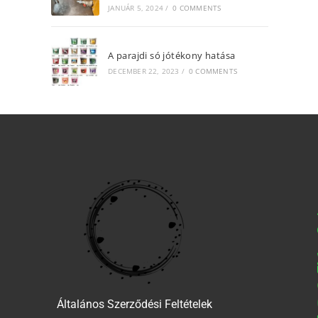
JANUÁR 5, 2024
/
0 COMMENTS
A parajdi só jótékony hatása
DECEMBER 22, 2023
/
0 COMMENTS
Általános Szerződési Feltételek