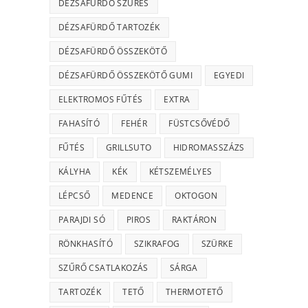
DÉZSAFÜRDŐ SZŰRÉS
DÉZSAFÜRDŐ TARTOZÉK
DÉZSAFÜRDŐ ÖSSZEKÖTŐ
DÉZSAFÜRDŐ ÖSSZEKÖTŐ GUMI
EGYEDI
ELEKTROMOS FŰTÉS
EXTRA
FAHASÍTÓ
FEHÉR
FÜSTCSŐVÉDŐ
FŰTÉS
GRILLSUTO
HIDROMASSZÁZS
KÁLYHA
KÉK
KÉTSZEMÉLYES
LÉPCSŐ
MEDENCE
OKTOGON
PARAJDI SÓ
PIROS
RAKTÁRON
RÖNKHASÍTÓ
SZIKRAFOG
SZÜRKE
SZŰRŐ CSATLAKOZÁS
SÁRGA
TARTOZÉK
TETŐ
THERMOTETŐ