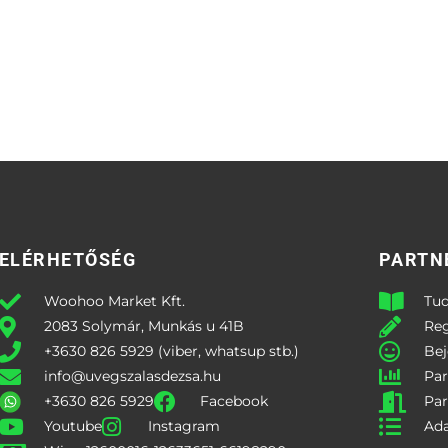
ELÉRHETŐSÉG
PARTN
Woohoo Market Kft.
Tud
2083 Solymár, Munkás u 41B
Reg
+3630 826 5929 (viber, whatsup stb.)
Bej
info@uvegszalasdezsa.hu
Par
+3630 826 5929
Facebook
Par
Youtube
Instagram
Ada